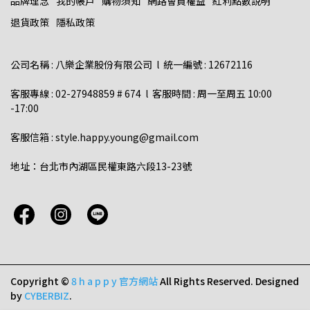
品牌理念
我的帳戶
購物須知
網路會員權益
紅利點數說明
退貨政策
隱私政策
公司名稱 : 八樂企業股份有限公司  l  統一編號 : 12672116    
客服專線 : 02-27948859 # 674  l  客服時間 : 周一至周五 10:00 
-17:00  
客服信箱 : style.happy.young@gmail.com  
地址：台北市內湖區民權東路六段13-23號
Copyright ©
8 h a p p y 官方網站
All Rights Reserved.
Designed
by
CYBERBIZ
.