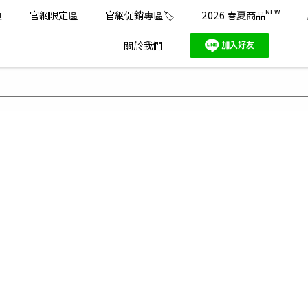
頁
官網限定區
官網促銷專區🏷️
2026 春夏商品ᴺᴱᵂ
關於我們