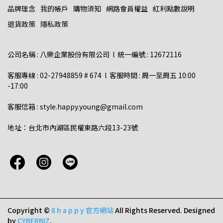
品牌理念
我的帳戶
購物須知
網路會員權益
紅利點數說明
退貨政策
隱私政策
公司名稱 : 八樂企業股份有限公司  l  統一編號 : 12672116    
客服專線 : 02-27948859 # 674  l  客服時間 : 周一至周五 10:00 
-17:00  
客服信箱 : style.happy.young@gmail.com  
地址：台北市內湖區民權東路六段13-23號
Copyright ©
8 h a p p y 官方網站
All Rights Reserved.
Designed
by
CYBERBIZ
.