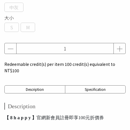
中灰
大小
S
M
Redeemable credit(s) per item
100
credit(s) equivalent to
NT$100
Description
Specification
Description
【 8 h a p p y 】
官網新會員註冊即享100元折價券