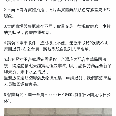
2.平面照皆為實體拍攝，照片與實體商品顏色有落差屬正常
現象。
3.官網賣場與專櫃庫存不同，貨量充足一律現貨供應，少數
缺貨狀況，會盡快通知您。
4.請勿下單未取件，造成彼此不便。無故未取貨2次或不明
原因退貨2次之會員，將被系統自動列入黑名單。
5.若有尺寸不合或瑕疵需退貨，台灣境內配合中華民國法
規，網路購物七天鑑賞期但並非試用期，請保持商品全新吊
牌未拆、未下水之情況，
重新放回透明塑膠袋及物流包裝，申請退貨，我們將派黑貓
人員取回退貨商品。
6.營業時間：周一至周五 09:00〜18:00 (例假日&國定假日公
休)。