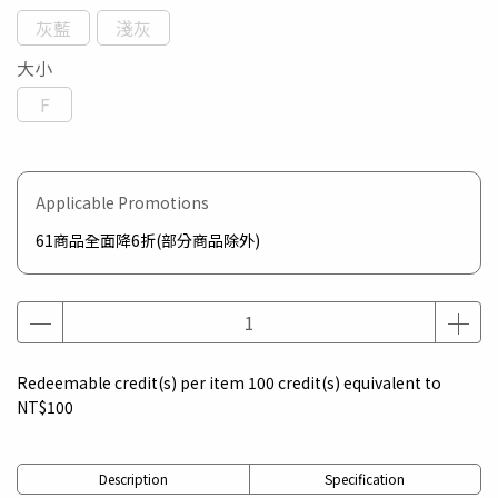
灰藍
淺灰
大小
F
Applicable Promotions
61商品全面降6折(部分商品除外)
Redeemable credit(s) per item
100
credit(s) equivalent to
NT$100
Description
Specification