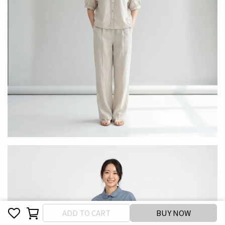
Cancel
Finish
ADD TO CART
BUY NOW