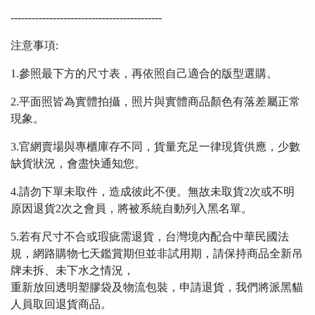
-------------------------------------------
注意事項:
1.參照最下方的尺寸表，再依照自己適合的版型選購。
2.平面照皆為實體拍攝，照片與實體商品顏色有落差屬正常
現象。
3.官網賣場與專櫃庫存不同，貨量充足一律現貨供應，少數
缺貨狀況，會盡快通知您。
4.請勿下單未取件，造成彼此不便。無故未取貨2次或不明
原因退貨2次之會員，將被系統自動列入黑名單。
5.若有尺寸不合或瑕疵需退貨，台灣境內配合中華民國法
規，網路購物七天鑑賞期但並非試用期，請保持商品全新吊
牌未拆、未下水之情況，
重新放回透明塑膠袋及物流包裝，申請退貨，我們將派黑貓
人員取回退貨商品。