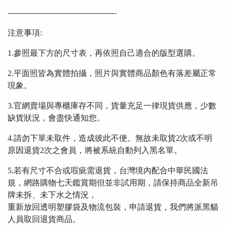
-------------------------------------------
注意事項:
1.參照最下方的尺寸表，再依照自己適合的版型選購。
2.平面照皆為實體拍攝，照片與實體商品顏色有落差屬正常
現象。
3.官網賣場與專櫃庫存不同，貨量充足一律現貨供應，少數
缺貨狀況，會盡快通知您。
4.請勿下單未取件，造成彼此不便。無故未取貨2次或不明
原因退貨2次之會員，將被系統自動列入黑名單。
5.若有尺寸不合或瑕疵需退貨，台灣境內配合中華民國法
規，網路購物七天鑑賞期但並非試用期，請保持商品全新吊
牌未拆、未下水之情況，
重新放回透明塑膠袋及物流包裝，申請退貨，我們將派黑貓
人員取回退貨商品。