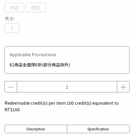
米白
粉紅
大小
F
Applicable Promotions
61商品全面降6折(部分商品除外)
Redeemable credit(s) per item
100
credit(s) equivalent to
NT$100
Description
Specification