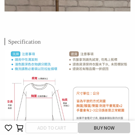
Specification
Cancel
Finish
ADD TO CART
BUY NOW