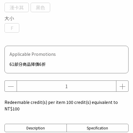
淺卡其
黑色
大小
F
Applicable Promotions
61部分商品降價6折
Redeemable credit(s) per item
100
credit(s) equivalent to
NT$100
Description
Specification