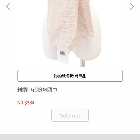
刺
NT
妳的秋冬時尚單品
刺蝟印花粉嫩圍巾
NT$384
Sold out