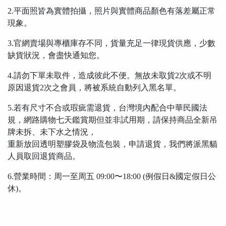
2.平面照皆為實體拍攝，照片與實體商品顏色有落差屬正常
現象。
3.官網賣場與專櫃庫存不同，貨量充足一律現貨供應，少數
缺貨狀況，會盡快通知您。
4.請勿下單未取件，造成彼此不便。無故未取貨2次或不明
原因退貨2次之會員，將被系統自動列入黑名單。
5.若有尺寸不合或瑕疵需退貨，台灣境內配合中華民國法
規，網路購物七天鑑賞期但並非試用期，請保持商品全新吊
牌未拆、未下水之情況，
重新放回透明塑膠袋及物流包裝，申請退貨，我們將派黑貓
人員取回退貨商品。
6.營業時間：周一至周五 09:00〜18:00 (例假日&國定假日公
休)。