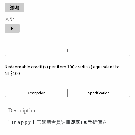
淺咖
大小
F
Redeemable credit(s) per item
100
credit(s) equivalent to
NT$100
Description
Specification
Description
【 8 h a p p y 】官網新會員註冊即享100元折價券