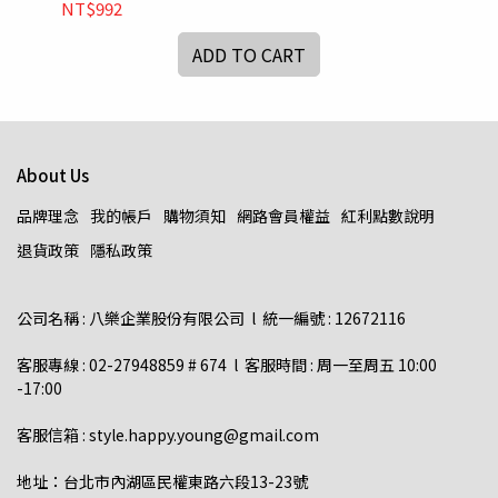
NT$992
NT
ADD TO CART
About Us
品牌理念
我的帳戶
購物須知
網路會員權益
紅利點數說明
退貨政策
隱私政策
公司名稱 : 八樂企業股份有限公司  l  統一編號 : 12672116    
客服專線 : 02-27948859 # 674  l  客服時間 : 周一至周五 10:00 
-17:00  
客服信箱 : style.happy.young@gmail.com  
地址：台北市內湖區民權東路六段13-23號