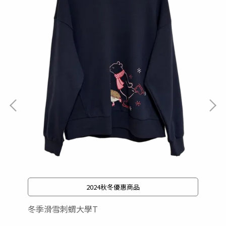
2024秋冬優惠商品
冬季滑雪刺蝟大學T
圓