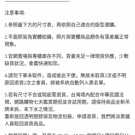
-------------------------------------------
注意事項:
1.參照最下方的尺寸表，再依照自己適合的版型選購。
2.平面照皆為實體拍攝，照片與實體商品顏色有落差屬正常
現象。
3.官網賣場與專櫃庫存不同，貨量充足一律現貨供應，少數
缺貨狀況，會盡快通知您。
4.請勿下單未取件，造成彼此不便。無故未取貨2次或不明
原因退貨2次之會員，將被系統自動列入黑名單。
5.若有尺寸不合或瑕疵需退貨，台灣境內配合中華民國法
規，網路購物七天鑑賞期但並非試用期，請保持商品全新吊
牌未拆、未下水之情況，
重新放回透明塑膠袋及物流包裝，申請退貨，我們將派黑貓
人員取回退貨商品。