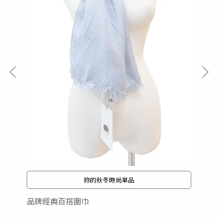
冬
NT
妳的秋冬時尚單品
品牌經典百搭圍巾