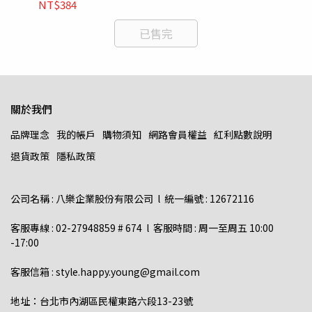
NT$384
已售完
關於我們
品牌理念
我的帳戶
購物須知
網路會員權益
紅利點數說明
退貨政策
隱私政策
公司名稱 : 八樂企業股份有限公司  l  統一編號 : 12672116    
客服專線 : 02-27948859 # 674  l  客服時間 : 周一至周五 10:00 
-17:00  
客服信箱 : style.happy.young@gmail.com  
地址：台北市內湖區民權東路六段13-23號