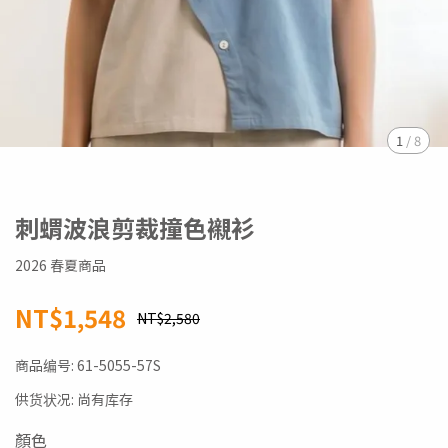
1
/
8
刺蝟波浪剪裁撞色襯衫
2026 春夏商品
NT$1,548
NT$2,580
商品编号:
61-5055-57S
供货状况:
尚有库存
顏色