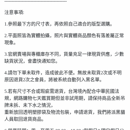
-------------------------------------------
注意事項:
1.參照最下方的尺寸表，再依照自己適合的版型選購。
2.平面照皆為實體拍攝，照片與實體商品顏色有落差屬正常
現象。
3.官網賣場與專櫃庫存不同，貨量充足一律現貨供應，少數
缺貨狀況，會盡快通知您。
4.請勿下單未取件，造成彼此不便。無故未取貨2次或不明
原因退貨2次之會員，將被系統自動列入黑名單。
5.若有尺寸不合或瑕疵需退貨，台灣境內配合中華民國法
規，網路購物七天鑑賞期但並非試用期，請保持商品全新吊
牌未拆、未下水之情況，
重新放回透明塑膠袋及物流包裝，申請退貨，我們將派黑貓
人員取回退貨商品。