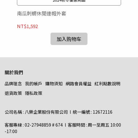
南瓜刺蝟休閒連帽外套
後
NT$1,592
NT
加入购物车
關於我們
品牌理念
我的帳戶
購物須知
網路會員權益
紅利點數說明
退貨政策
隱私政策
公司名稱 : 八樂企業股份有限公司  l  統一編號 : 12672116    
客服專線 : 02-27948859 # 674  l  客服時間 : 周一至周五 10:00 
-17:00  