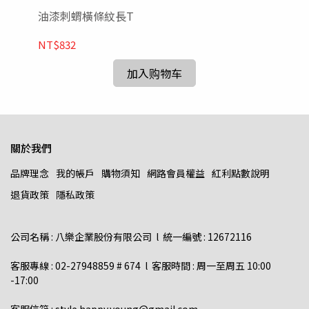
油漆刺蝟橫條紋長T
夾
NT$832
NT
加入购物车
關於我們
品牌理念
我的帳戶
購物須知
網路會員權益
紅利點數說明
退貨政策
隱私政策
公司名稱 : 八樂企業股份有限公司  l  統一編號 : 12672116    
客服專線 : 02-27948859 # 674  l  客服時間 : 周一至周五 10:00 
-17:00  