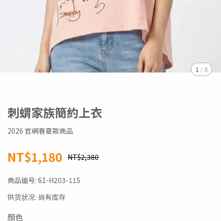
1
/
8
刺蝟家族簡約上衣
2026 官網春夏款商品
NT$1,180
NT$2,380
商品编号:
61-H203-11S
供货状况:
尚有库存
顏色