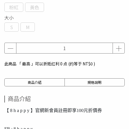
粉紅
黃色
大小
S
M
此商品 「 最高 」可以折抵红利
0
点 (约等于
NT$0
)
商品介紹
規格說明
商品介紹
【 8 h a p p y 】官網新會員註冊即享100元折價券
FB : 8 h a p p y