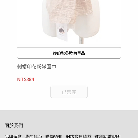
冬
NT
妳的秋冬時尚單品
刺蝟印花粉嫩圍巾
NT$384
已售完
關於我們
品牌理念
我的帳戶
購物須知
網路會員權益
紅利點數說明