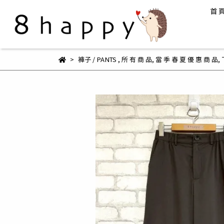
首 
褲子 / PANTS
,
所 有 商 品
,
當 季 春 夏 優 惠 商 品
,