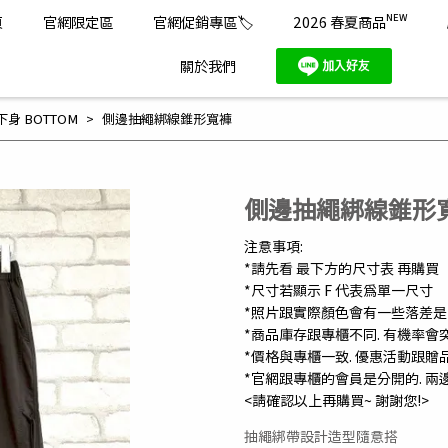
頁
官網限定區
官網促銷專區🏷️
2026 春夏商品ᴺᴱᵂ
關於我們
下身 BOTTOM
側邊抽繩綁線錐形寬褲
側邊抽繩綁線錐形
注意事項:
*請先看 最下方的尺寸表 再購買
*尺寸若顯示 F 代表為單一尺寸
*照片跟實際顏色會有一些落差
*商品庫存跟專櫃不同. 有機率會
*價格與專櫃一致. 優惠活動跟贈
*官網跟專櫃的會員是分開的. 兩
<請確認以上再購買~ 謝謝您!>
抽繩綁帶設計造型隨意搭