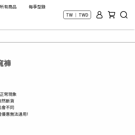
所有商品
每季型錄
TW ｜ TWD
寬褲
是正常現象
突然斷貨
品會不同
邊優惠無法通用!