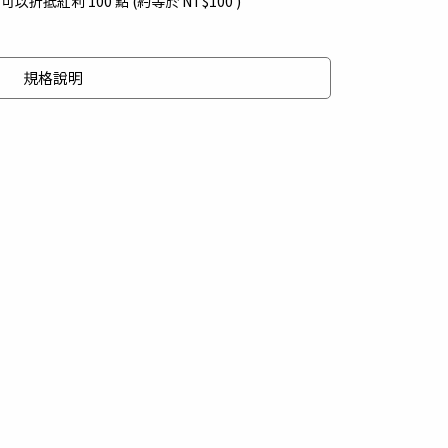
 」可以折抵紅利
100
點 (約等於
NT$100
)
規格說明