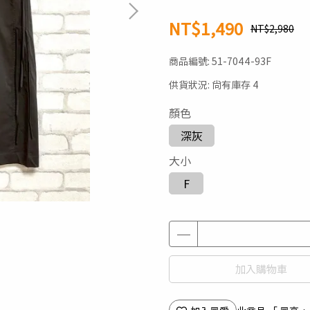
NT$1,490
NT$2,980
商品編號:
51-7044-93F
供貨狀況:
尚有庫存 4
顏色
深灰
大小
F
加入購物車