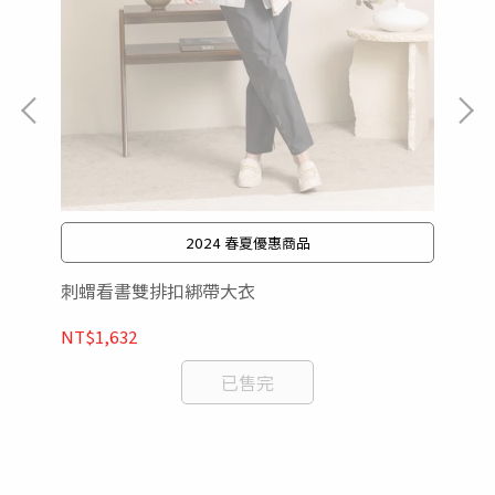
2024 春夏優惠商品
刺蝟看書雙排扣綁帶大衣
南
NT$1,632
已售完
NT