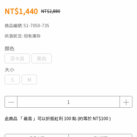
NT$1,440
NT$2,880
商品編號:
51-7050-73S
供貨狀況:
尚有庫存
顏色
深卡其
黑色
大小
S
M
此商品 「 最高 」可以折抵紅利
100
點 (約等於
NT$100
)