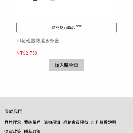
熱門魅力商品 ᴺᴱᵂ
印花輕量防潑水外套
NT$2,780
抱
加入購物車
NT
關於我們
品牌理念
我的帳戶
購物須知
網路會員權益
紅利點數說明
退貨政策
隱私政策