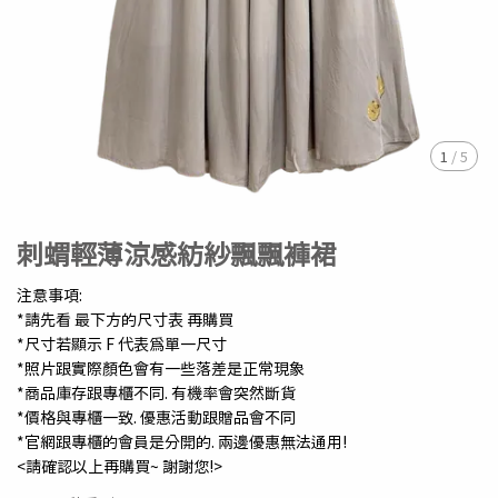
1
/
5
刺蝟輕薄涼感紡紗飄飄褲裙
注意事項:
*請先看 最下方的尺寸表 再購買
*尺寸若顯示 F 代表為單一尺寸
*照片跟實際顏色會有一些落差是正常現象
*商品庫存跟專櫃不同. 有機率會突然斷貨
*價格與專櫃一致. 優惠活動跟贈品會不同
*官網跟專櫃的會員是分開的. 兩邊優惠無法通用!
<請確認以上再購買~ 謝謝您!>