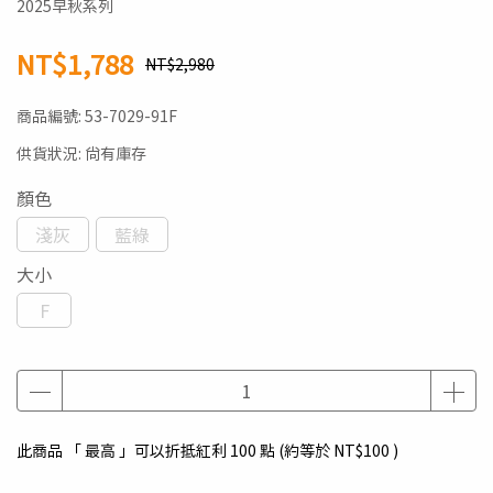
2025早秋系列
NT$1,788
NT$2,980
商品編號:
53-7029-91F
供貨狀況:
尚有庫存
顏色
淺灰
藍綠
大小
F
此商品 「 最高 」可以折抵紅利
100
點 (約等於
NT$100
)