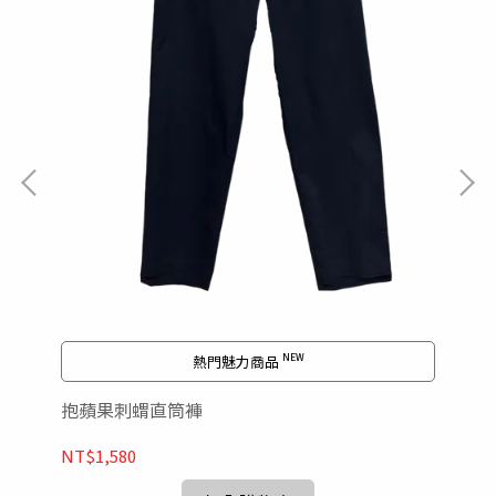
熱門魅力商品 ᴺᴱᵂ
抱蘋果刺蝟直筒褲
尼
NT$1,580
NT