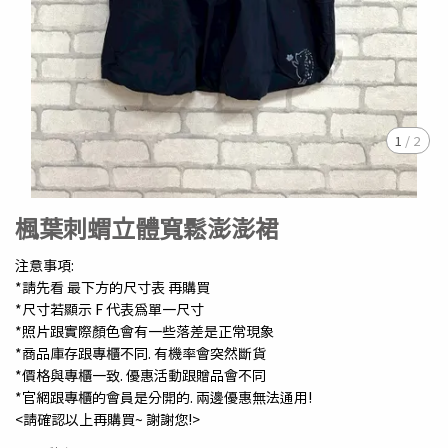
1
/
2
楓葉刺蝟立體寬鬆澎澎裙
注意事項:
*請先看 最下方的尺寸表 再購買
*尺寸若顯示 F 代表為單一尺寸
*照片跟實際顏色會有一些落差是正常現象
*商品庫存跟專櫃不同. 有機率會突然斷貨
*價格與專櫃一致. 優惠活動跟贈品會不同
*官網跟專櫃的會員是分開的. 兩邊優惠無法通用!
<請確認以上再購買~ 謝謝您!>