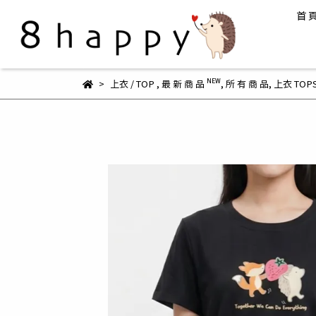
首 
上衣 / TOP
,
最 新 商 品 ᴺᴱᵂ
,
所 有 商 品
,
上衣 TOP