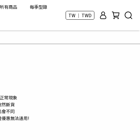
所有商品
每季型錄
TW ｜ TWD
是正常現象
突然斷貨
品會不同
邊優惠無法通用!