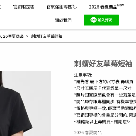
頁
官網限定區
官網促銷專區🏷️
2026 春夏商品ᴺᴱᵂ
關於我們
S
,
26春夏商品
刺蝟好友草莓短袖
刺蝟好友草莓短袖
注意事項:
*請先看 最下方的尺寸表 再購買
*尺寸若顯示 F 代表為單一尺寸
*照片跟實際顏色會有一些落差
*商品庫存跟專櫃同步. 有機率會
*價格與專櫃一致. 優惠活動跟贈
*官網跟專櫃的會員是分開的. 兩
<請確認以上再購買~ 謝謝您!>
2026 春夏商品