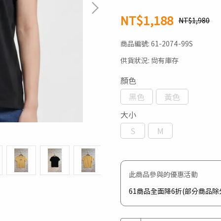
NT$1,188
NT$1,980
商品編號:
61-2074-99S
供貨狀況:
尚有庫存
顏色
黑色
黃色
大小
S
M
此商品參與的優惠活動
61商品全面降6折(部分商品除